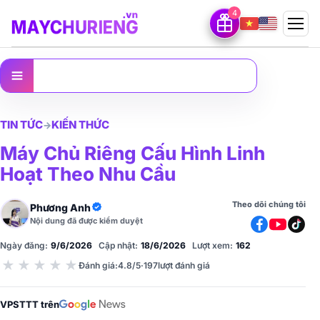
4
Mở me
4 ưu đãi VPSTTT
Nội dung
TIN TỨC
KIẾN THỨC
→
Máy Chủ Riêng Cấu Hình Linh
Hoạt Theo Nhu Cầu
Theo dõi chúng tôi
Phương Anh
Nội dung đã được kiểm duyệt
Ngày đăng:
9/6/2026
Cập nhật:
18/6/2026
Lượt xem:
162
★
★
★
★
★
Đánh giá
:
4.8/5
·
197
lượt đánh giá
VPSTTT trên