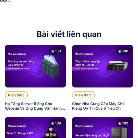
Bài viết liên quan
◉ 153
◉ 180
Kiến thức
Kiến thức
Hạ Tầng Server Riêng Cho
Chọn Nhà Cung Cấp Máy Chủ
Website Và Ứng Dụng Vận Hành
Riêng Uy Tín Qua 6 Tiêu Chí
Ổn Định
◉ 168
◉ 162