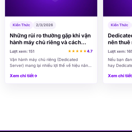
Kiến Thức
2/3/2026
Kiến Thức
Những rủi ro thường gặp khi vận
Dedicated
hành máy chủ riêng và cách
nên thuê
phòng tránh
Lượt xem: 151
Lượt xem: 16
★
★
★
★
★
4.7
Vận hành máy chủ riêng (Dedicated
Nếu bạn đan
Server) mang lại nhiều lợi thế về hiệu năng,
hay Dedicate
tính chủ động và khả năng tùy biến cho
người duy nh
Xem chi tiết
→
Xem chi tiết
doanh nghiệp. Tuy nhiên, đi kèm với đó là
mới chạy thì 
không ít rủi ro nếu...
liệu lớn dần,.