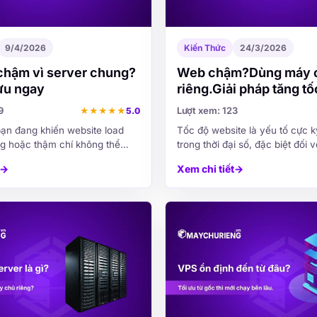
9/4/2026
Kiến Thức
24/3/2026
chậm vì server chung?
Web chậm?Dùng máy 
ưu ngay
riêng.Giải pháp tăng t
hiệu quả
9
Lượt xem: 123
★
★
★
★
★
5.0
ạn đang khiến website load
Tốc độ website là yếu tố cực k
ag hoặc thậm chí không thể
trong thời đại số, đặc biệt đối
 giờ cao điểm? Bạn đã thử tối
nghiệp đang kinh doanh online
→
Xem chi tiết
→
 code, thậm chí nâng cấp giao
hành hệ thống trên internet. M
ốc độ...
tải chậm...