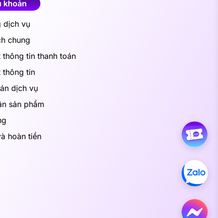
u khoản
 dịch vụ
ch chung
thông tin thanh toán
 thông tin
án dịch vụ
ận sản phẩm
ng
và hoàn tiền