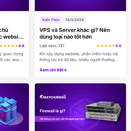
Kiến Thức
14/3/2026
chủ
VPS và Server khác gì? Nên
ốc website
dùng loại nào tốt hơn
Lượt xem: 137
★
★
★
★
★
4.8
★
★
★
★
★
5.0
ỳ quan trọng
Khi xây dựng website, phần mềm hoặc hệ
 với các doanh
thống lưu trữ dữ liệu, nhiều người thường
 hoặc vận
phân vân giữa việc sử dụng VPS hay
Xem chi tiết
→
ột trang web
Server riêng. Đây là hai loại máy chủ phổ
biến nhất hiện nay,...