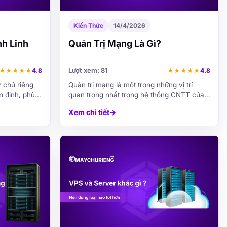
Kiến Thức
14/4/2026
h Linh
Quản Trị Mạng Là Gì?
Lượt xem: 81
★
★
★
★
★
4.8
★
★
★
★
★
4.8
 chủ riêng
Quản trị mạng là một trong những vị trí
n định, phù
quan trọng nhất trong hệ thống CNTT của
trữ dữ liệu
doanh nghiệp. Để duy trì hoạt động ổn định
Xem chi tiết
→
 vận hành
và bảo mật, quản trị mạng giữ vai trò cực
kỳ quan trọng....