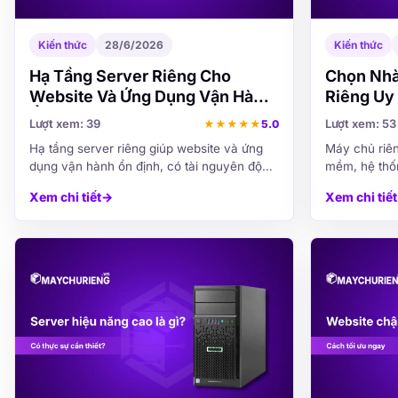
Kiến thức
28/6/2026
Kiến thức
Hạ Tầng Server Riêng Cho
Chọn Nhà
Website Và Ứng Dụng Vận Hành
Riêng Uy 
Ổn Định
Lượt xem: 39
Lượt xem: 53
★
★
★
★
★
5.0
Hạ tầng server riêng giúp website và ứng
Máy chủ riê
dụng vận hành ổn định, có tài nguyên độc
mềm, hệ thốn
lập, hiệu năng bền bỉ, bảo mật tốt và dễ
cần tài nguy
Xem chi tiết
→
Xem chi tiết
dàng mở rộng khi hệ thống phát triển.
và khả năng 