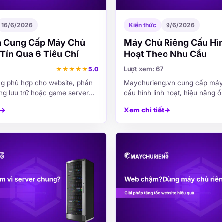
16/6/2026
Kiến thức
9/6/2026
 Cung Cấp Máy Chủ
Máy Chủ Riêng Cấu Hìn
Tín Qua 6 Tiêu Chí
Hoạt Theo Nhu Cầu
Lượt xem: 67
★
★
★
★
★
5.0
ng phù hợp cho website, phần
Maychurieng.vn cung cấp máy
g lưu trữ hoặc game server
cấu hình linh hoạt, hiệu năng ổ
ên độc lập, hiệu năng ổn định
hợp cho website, ứng dụng, lưu 
→
Xem chi tiết
→
vận hành lâu dài.
và hệ thống doanh nghiệp cần
liên tục.